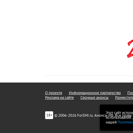
О проекте
Информационное партнерство
Пол
Реклама на сайте
Срочные анонсы
Разместит
Этот сайт испол
© 2006-2026 ForSMI.ru. Анонсы.РФ. Все прав
18+
использование.
нашей
Политик