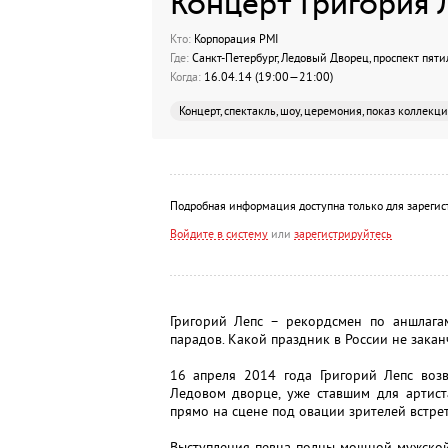
Концерт Григория 
Кто:
Корпорация PMI
Где:
Санкт-Петербург, Ледовый Дворец, проспект пяти
Когда:
16.04.14 (19:00—21:00)
Концерт, спектакль, шоу, церемония, показ коллекц
Подробная информация доступна только для зарегис
Войдите в систему
или
зарегистрируйтесь
Григорий Лепс – рекордсмен по аншлагам
парадов. Какой праздник в России не зака
16 апреля 2014 года Григорий Лепс воз
Ледовом дворце, уже ставшим для артист
прямо на сцене под овации зрителей встре
Выступления певца полны мощной мужской 