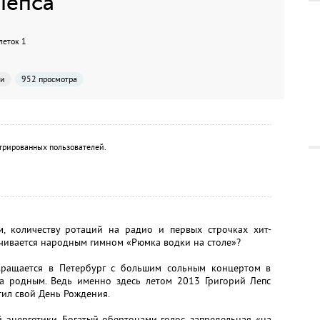
Лепса
леток 1
ии
952 просмотра
трированных пользователей.
, количеству ротаций на радио и первых строчках хит-
нчивается народным гимном «Рюмка водки на столе»?
вращается в Петербург с большим сольным концертом в
а родным. Ведь именно здесь летом 2013 Григорий Лепс
тил свой День Рождения.
энергетики. Богатый обертонами голос, запредельная «на