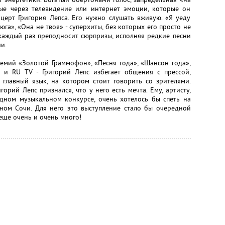
ые через телевидение или интернет эмоции, которые он
церт Григория Лепса. Его нужно слушать вживую. «Я уеду
га», «Она не твоя» - суперхиты, без которых его просто не
 каждый раз преподносит сюрпризы, исполняя редкие песни
и.
ремий «Золотой Граммофон», «Песня года», «Шансон года»,
 и RU TV - Григорий Лепс избегает общения с прессой,
 главный язык, на котором стоит говорить со зрителями.
горий Лепс признался, что у него есть мечта. Ему, артисту,
дном музыкальном конкурсе, очень хотелось бы спеть на
ом Сочи. Для него это выступление стало бы очередной
 еще очень и очень много!