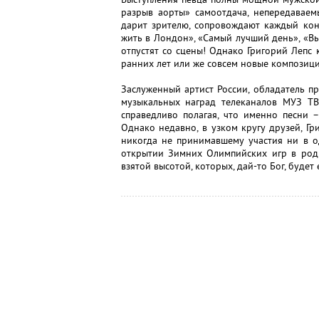
разрыв аорты» самоотдача, непередаваем
дарит зрителю, сопровождают каждый кон
жить в Лондон», «Самый лучший день», «Вью
отпустят со сцены! Однако Григорий Лепс
ранних лет или же совсем новые композици
Заслуженный артист России, обладатель п
музыкальных наград телеканалов МУЗ ТВ
справедливо полагая, что именно песни –
Однако недавно, в узком кругу друзей, Гри
никогда не принимавшему участия ни в о
открытии Зимних Олимпийских игр в родн
взятой высотой, которых, дай-то Бог, будет