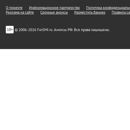
О проекте
Информационное партнерство
Политика конфиденциальн
Реклама на сайте
Срочные анонсы
Разместить баннер
Правила са
© 2006-2026 ForSMI.ru. Анонсы.РФ. Все права защищены.
18+