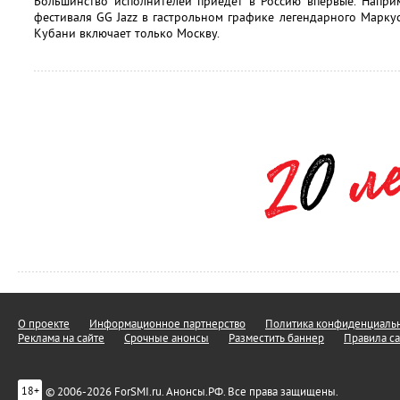
Большинство исполнителей приедет в Россию впервые. Напри
фестиваля GG Jazz в гастрольном графике легендарного Марк
Кубани включает только Москву.
О проекте
Информационное партнерство
Политика конфиденциальн
Реклама на сайте
Срочные анонсы
Разместить баннер
Правила са
© 2006-2026 ForSMI.ru. Анонсы.РФ. Все права защищены.
18+