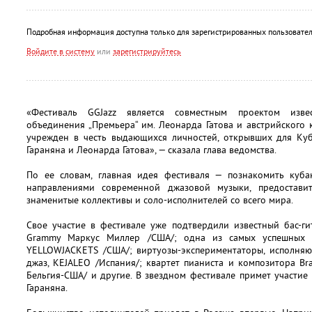
Подробная информация доступна только для зарегистрированных пользовател
Войдите в систему
или
зарегистрируйтесь
«Фестиваль GGJazz является совместным проектом извес
объединения „Премьера“ им. Леонарда Гатова и австрийского к
учрежден в честь выдающихся личностей, открывших для Куб
Гараняна и Леонарда Гатова», — сказала глава ведомства.
По ее словам, главная идея фестиваля — познакомить куб
направлениями современной джазовой музыки, предостави
знаменитые коллективы и соло-исполнителей со всего мира.
Свое участие в фестивале уже подтвердили известный бас-ги
Grammy Маркус Миллер /США/; одна из самых успешных г
YELLOWJACKETS /США/; виртуозы-экспериментаторы, исполня
джаз, KEJALEO /Испания/; квартет пианиста и композитора Br
Бельгия-США/ и другие. В звездном фестивале примет участие 
Гараняна.