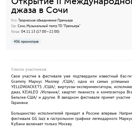
Открытие II Международно
джаза в Сочи
Кто:
Творческое объединение Премьера
Где:
Сочи, Музыкальный театр ТО "Премьера"
Когда:
04.11.13 (17:00—22:00)
406 просмотров
Список участников:
Свое участие в фестивале уже подтвердили известный бас-ги
Grammy Маркус Миллер /США/; одна из самых успешных г
YELLOWJACKETS /США/; виртуозы-экспериментаторы, исполня
джаз, KEJALEO /Испания/; квартет пианиста и композитора Br
Бельгия-США/ и другие. В звездном фестивале примет участие 
Гараняна.
Большинство исполнителей приедет в Россию впервые. Напри
фестиваля GG Jazz в гастрольном графике легендарного Марк
Кубани включает только Москву.