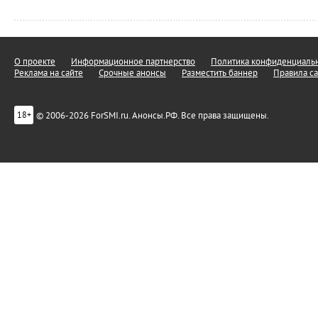
О проекте
Информационное партнерство
Политика конфиденциальн
Реклама на сайте
Срочные анонсы
Разместить баннер
Правила са
© 2006-2026 ForSMI.ru. Анонсы.РФ. Все права защищены.
18+