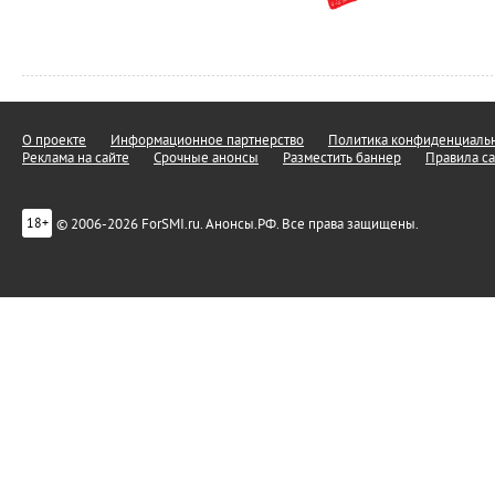
О проекте
Информационное партнерство
Политика конфиденциальн
Реклама на сайте
Срочные анонсы
Разместить баннер
Правила са
© 2006-2026 ForSMI.ru. Анонсы.РФ. Все права защищены.
18+