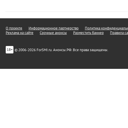
О проекте
Информационное партнерство
Политика конфиденциальн
Реклама на сайте
Срочные анонсы
Разместить баннер
Правила са
© 2006-2026 ForSMI.ru. Анонсы.РФ. Все права защищены.
18+