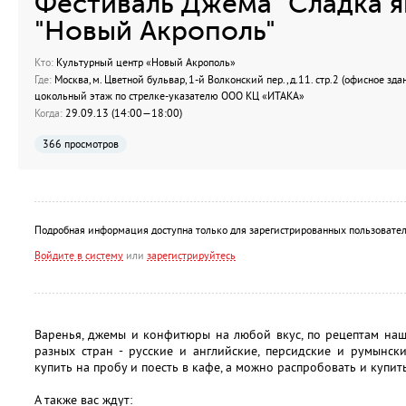
Фестиваль Джема "Сладка яг
"Новый Акрополь"
Кто:
Культурный центр «Новый Акрополь»
Где:
Москва, м. Цветной бульвар, 1-й Волконский пер., д.11. стр.2 (офисное зда
цокольный этаж по стрелке-указателю ООО КЦ «ИТАКА»
Когда:
29.09.13 (14:00—18:00)
366 просмотров
Подробная информация доступна только для зарегистрированных пользовател
Войдите в систему
или
зарегистрируйтесь
Варенья, джемы и конфитюры на любой вкус, по рецептам на
разных стран - русские и английские, персидские и румынск
купить на пробу и поесть в кафе, а можно распробовать и купит
А также вас ждут: