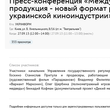
Пресс-конференция «Между
продукция - новый формат 
украинской киноиндустрии
Кто:
УКРІНФОРМ
Где:
Киев, ул. Б. Хмельницкого, 8/16 (ст. м. "Театральная")
Когда:
27.09.13 (12:00—14:00)
| 27.09.13 (11:00—13:00) (местн.)
353 просмотра
Список участников:
Участники: начальник Управления государственного регул
Госкино Станислав Притула и продюсеры, работающие
(художественный фильм «Параджанов») Владимир Филиппо
«Вариант Маркони»), Олег Щербина (полнометражный игров
медведь») Геннадий Кофман (документальный проект «Дикий ме
Подробная информация доступна только для зарегистрированных пользовател