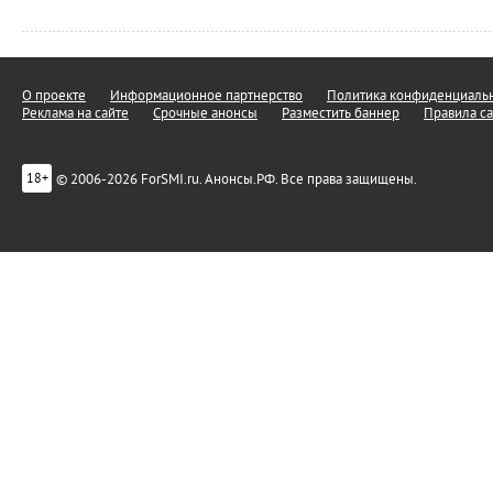
О проекте
Информационное партнерство
Политика конфиденциальн
Реклама на сайте
Срочные анонсы
Разместить баннер
Правила са
© 2006-2026 ForSMI.ru. Анонсы.РФ. Все права защищены.
18+