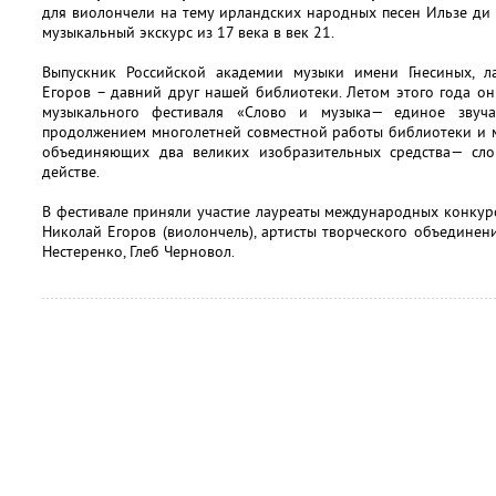
для виолончели на тему ирландских народных песен Ильзе ди 
музыкальный экскурс из 17 века в век 21.
Выпускник Российской академии музыки имени Гнесиных, л
Егоров – давний друг нашей библиотеки. Летом этого года о
музыкального фестиваля «Слово и музыка— единое звуча
продолжением многолетней совместной работы библиотеки и м
объединяющих два великих изобразительных средства— сл
действе.
В фестивале приняли участие лауреаты международных конкур
Николай Егоров (виолончель), артисты творческого объедине
Нестеренко, Глеб Черновол.