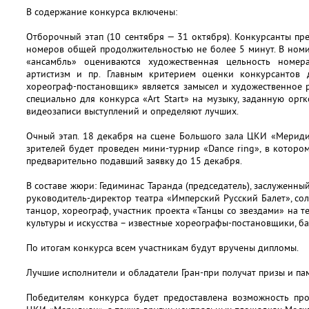
В содержание конкурса включены:
Отборочный этап (10 сентября — 31 октября). Конкурсанты пр
номеров общей продолжительностью не более 5 минут. В номи
«ансамбль» оцениваются художественная цельность номера
артистизм и пр. Главным критерием оценки конкурсантов
хореограф-постановщик» является замысел и художественное 
специально для конкурса «Art Start» на музыку, заданную ор
видеозаписи выступлений и определяют лучших.
Очный этап. 18 декабря на сцене Большого зала ЦКИ «Мериди
зрителей будет проведен мини-турнир «Dance ring», в котор
предварительно подавший заявку до 15 декабря.
В составе жюри: Гедиминас Таранда (председатель), заслуженны
руководитель-директор театра «Имперский Русский Балет», сол
танцор, хореограф, участник проекта «Танцы со звездами» на те
культуры и искусства – известные хореографы-постановщики, б
По итогам конкурса всем участникам будут вручены дипломы.
Лучшие исполнители и обладатели Гран-при получат призы и па
Победителям конкурса будет предоставлена возможность про