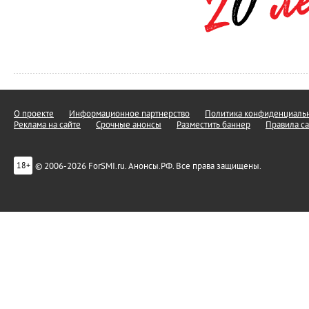
О проекте
Информационное партнерство
Политика конфиденциальн
Реклама на сайте
Срочные анонсы
Разместить баннер
Правила са
© 2006-2026 ForSMI.ru. Анонсы.РФ. Все права защищены.
18+