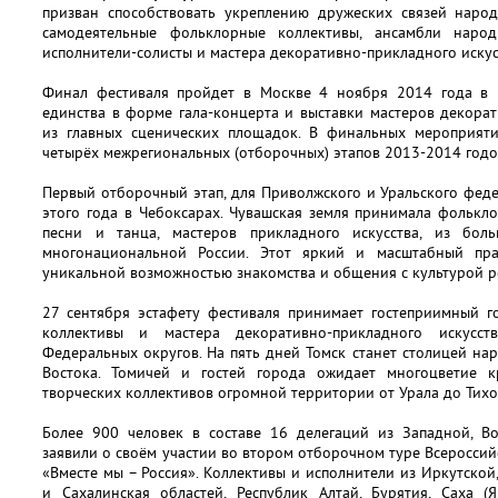
призван способствовать укреплению дружеских связей народ
самодеятельные фольклорные коллективы, ансамбли народ
исполнители-солисты и мастера декоративно-прикладного искус
Финал фестиваля пройдет в Москве 4 ноября 2014 года в 
единства в форме гала-концерта и выставки мастеров декора
из главных сценических площадок. В финальных мероприяти
четырёх межрегиональных (отборочных) этапов 2013-2014 годо
Первый отборочный этап, для Приволжского и Уральского фед
этого года в Чебоксарах. Чувашская земля принимала фолькл
песни и танца, мастеров прикладного искусства, из бо
многонациональной России. Этот яркий и масштабный пра
уникальной возможностью знакомства и общения с культурой р
27 сентября эстафету фестиваля принимает гостеприимный го
коллективы и мастера декоративно-прикладного искусст
Федеральных округов. На пять дней Томск станет столицей на
Востока. Томичей и гостей города ожидает многоцветие к
творческих коллективов огромной территории от Урала до Тихо
Более 900 человек в составе 16 делегаций из Западной, В
заявили о своём участии во втором отборочном туре Всероссий
«Вместе мы – Россия». Коллективы и исполнители из Иркутской
и Сахалинская областей, Республик Алтай, Бурятия, Саха (Я