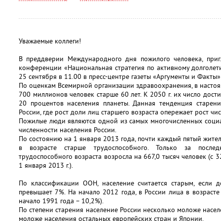
Уважаемые коллеги!
В преддверии Международного дня пожилого человека, пригл
конференции «Национальная стратегия по активному долголети
25 сентября в 11.00 в пресс-центре газеты «Аргументы и Факты» 
По оценкам Всемирной организации здравоохранения, в настоя
700 миллионов человек старше 60 лет. К 2050 г. их число дости
20 процентов населения планеты. Данная тенденция старени
России, где рост доли лиц старшего возраста опережает рост чи
Пожилые люди являются одной из самых многочисленных соци
численности населения России.
По состоянию на 1 января 2013 года, почти каждый пятый житель
в возрасте старше трудоспособного. Только за после
трудоспособного возраста возросла на 667,0 тысяч человек (с 3
1 января 2013 г.).
По классификации ООН, население считается старым, если д
превышает 7%. На начало 2012 года, в России лица в возрасте
начало 1991 года – 10,2%).
По степени старения население России несколько моложе насе
моложе населения остальных европейских стран и Японии.