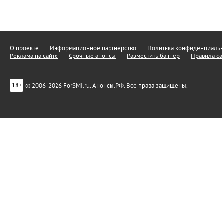
О проекте
Информационное партнерство
Политика конфиденциальн
Реклама на сайте
Срочные анонсы
Разместить баннер
Правила са
© 2006-2026 ForSMI.ru. Анонсы.РФ. Все права защищены.
18+