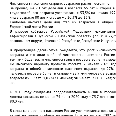
Численность населения старших возрастов растет постоянно.
За прошедшие 20 лет доля лиц в возрасте 65 лет и старше в
трудоспособного возраста увеличилась с 53,5% на начало 199
лиц в возрасте 80 лет и старше – с 10,3% до 13%.
Наиболее высокая доля лиц старших возрастов в общей ч
Европейской части России.
В разрезе субъектов Российской Федерации максимальн
зафиксирован в Тульской и Рязанской областях (27,8% и 27,
автономном округе, Чеченской Республике, Республике Ингушетия
В предстоящее десятилетие ожидается, что рост численност
возраста и его доли в общей численности населения Росси
темпами будет расти численность лиц в возрасте 80 лет и старш
По высокому варианту прогноза Росстата к началу 2021 го
возраста в общей численности населения вырастет до 27%, 
человек, в возрасте 65 лет и старше – 22,9 млн. человек, в возра
возрасте 85-89 лет -1,032471 млн.чел; 90-94 лет -231875 чел; 9
чел.
К 2018 году ожидаемая продолжительность жизни в Россий
должна составить не менее 74 лет, к 2020 году – 75,7 лет, в то
80,0 лет.
В связи со старением населения России увеличивается показат
людей на трудоспособное население. Если на начало 2002 г