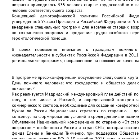
возраста приходилось 335 человек старше трудоспособного во
человек соответствующего возраста.
Концепцией демографической политики Российской Фе
утвержденной Указом Президента Российской Федерации от 9 о
внедрение специальных программ для населения старших возр
по сохранению здоровья и продление трудоспособного пер
геронтологической помощи.
В целях повышения внимания к гражданам пожилого 
жизнедеятельности в субъектах Российской Федерации в 2011
региональные программы, направленные на повышение качества
В программе пресс-конференции обсуждение следующего круга 
День пожилого человека: что государство и общество делаю
поколения?
Как реализуется Мадридский международный план действий по
году, в том числе и Россией, и определяющий конкретные
коммерческого сектора, необходимые для создания комфортной
Нужна ли России Национальная стратегия по старению – д
консенсус по формированию условий и среды для жизни пожил
Объявление Национальной конференции по старению «От стар
возрастов – особенности России и стран СНГ», которая состои
фонда Елены и Геннадия Тимченко, при поддержке Обществе
социального развития РФ, 9-10 октября 2013 года, и станет