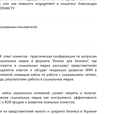
и, или как повысить engagement в соцсетях/ Александра
 DIVAN.TV
трированных пользователей.
: опыт клиентов - практическая конференция по вопросам
циальных медиа в формате "бизнес для бизнеса", где
игаются в социальных медиа расскажут представителям
поделятся опытом и обсудят тенденции развития SMM в
компаний, имеющие кейсы по работе с социальными сетями,
едь, результатами работы в социальных медиа.
 кейсы украинских компаний, узнают секреты и получат
нения социальных медиа как инструмента эффективного
 и B2B продаж и развития лояльных клиентов.
 на представителей малого и среднего бизнеса в Украине