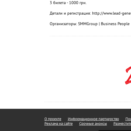
3 билета - 1000 грн.
Детали и регистрация: http://www.lead-gene
Организаторы: SMMGroup | Business People
О проекте
Информационное партнерство
Пол
Реклама на сайте
Срочные анонсы
Разместит