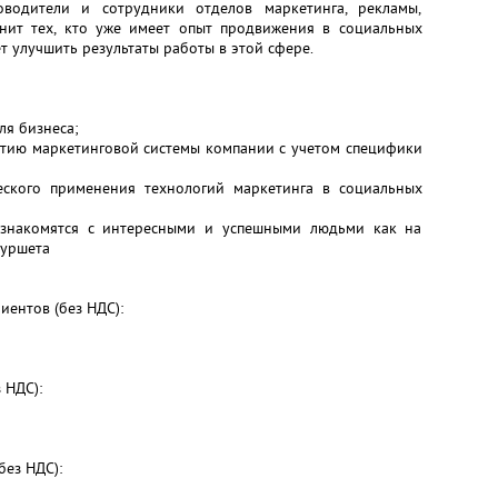
оводители и сотрудники отделов маркетинга, рекламы,
нит тех, кто уже имеет опыт продвижения в социальных
ет улучшить результаты работы в этой сфере.
ля бизнеса;
итию маркетинговой системы компании с учетом специфики
еского применения технологий маркетинга в социальных
познакомятся с интересными и успешными людьми как на
фуршета
иентов (без НДС):
 НДС):
без НДС):