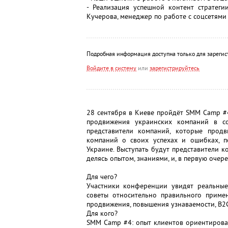
- Реализация успешной контент стратеги
Кучерова, менеджер по работе с соцсетями
Подробная информация доступна только для зарегис
Войдите в систему
или
зарегистрируйтесь
28 сентября в Киеве пройдёт SMM Camp #4
продвижения украинских компаний в со
представители компаний, которые продв
компаний о своих успехах и ошибках, 
Украине. Выступать будут представители 
делясь опытом, знаниями, и, в первую очер
Для чего?
Участники конференции увидят реальные
советы относительно правильного приме
продвижения, повышения узнаваемости, B2C
Для кого?
SMM Camp #4: опыт клиентов ориентирован