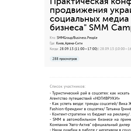
Практическая кон
продвижения укра
социальных медиа 
бизнеса" SMM Cam
Кто:
SMMGroup/Business.People
Где:
Киев, Арена-Сити
Когда:
28.09.13 (11:00—17:00)
| 28.09.13 (10:00—16
288 просмотров
Список участников:
- Туристический рай в соцсетях: как искат
Агентство путешествий «НОГИВРУКИ»
- Как успеть везде: тренды соцсетей/ Вик
Fashion-брендинг в соцсетях/ Татьяна Гринё
- Контент-стратегии vs бюджет на рекламу
- SMM в автомобильном бизнесе на пример
Компания "Авто-Актив" официальный дилер I
- Наши ошибки в работе с негативом в соц