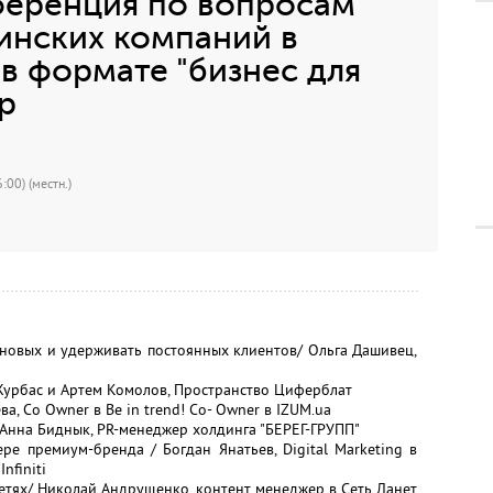
ференция по вопросам
инских компаний в
в формате "бизнес для
p
:00) (местн.)
ь новых и удерживать постоянных клиентов/ Ольга Дашивец,
а Журбас и Артем Комолов, Пространство Циферблат
ва, Co Owner в Be in trend! Co- Owner в IZUM.ua
/ Анна Биднык, PR-менеджер холдинга "БЕРЕГ-ГРУПП"
е премиум-бренда / Богдан Янатьев, Digital Marketing в
nfiniti
сетях/ Николай Андрущенко, контент менеджер в Сеть Ланет