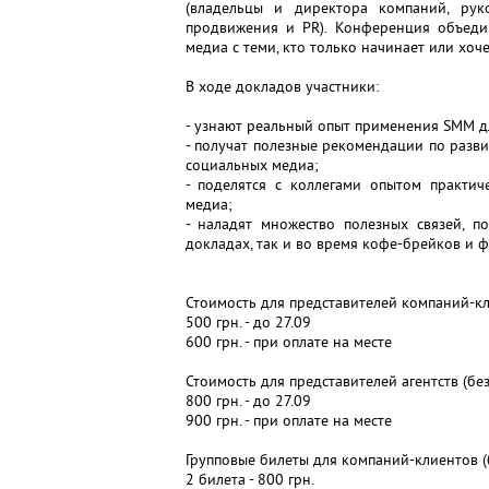
(владельцы и директора компаний, рук
продвижения и PR). Конференция объеди
медиа с теми, кто только начинает или хоч
В ходе докладов участники:
- узнают реальный опыт применения SMM д
- получат полезные рекомендации по разв
социальных медиа;
- поделятся с коллегами опытом практич
медиа;
- наладят множество полезных связей, 
докладах, так и во время кофе-брейков и 
Стоимость для представителей компаний-кл
500 грн. - до 27.09
600 грн. - при оплате на месте
Стоимость для представителей агентств (без
800 грн. - до 27.09
900 грн. - при оплате на месте
Групповые билеты для компаний-клиентов (
2 билета - 800 грн.