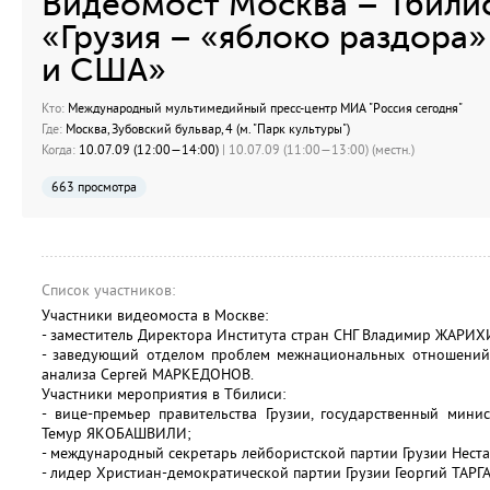
Видеомост Москва – Тбилис
«Грузия – «яблоко раздора
и США»
Кто:
Международный мультимедийный пресс-центр МИА "Россия сегодня"
Где:
Москва, Зубовский бульвар, 4 (м. "Парк культуры")
Когда:
10.07.09 (12:00—14:00)
| 10.07.09 (11:00—13:00) (местн.)
663 просмотра
Список участников:
Участники видеомоста в Москве:
- заместитель Директора Института стран СНГ Владимир ЖАРИХ
- заведующий отделом проблем межнациональных отношений 
анализа Сергей МАРКЕДОНОВ.
Участники мероприятия в Тбилиси:
- вице-премьер правительства Грузии, государственный мини
Темур ЯКОБАШВИЛИ;
- международный секретарь лейбористской партии Грузии Нест
- лидер Христиан-демократической партии Грузии Георгий ТАРГ