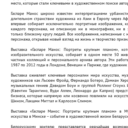
место, которые стали ключевыми в художественном поиске авто
Гаспаре Манос широко известен интерпретациями урбанист
длительном странствии художника из Азии в Европу через Аф
впервые собирает исключительно портретные изображения, к
каждого персонажа, не описанную ни в монографиях, ни в 
только близкому кругу людей. Все изображения, написанные с 
персонажа, открывая новый взгляд на жизнь и творчество призн
Выставка «Гаспаре Манос: Портреты крупным планом», кот
изобразительного искусства, собирает в одном месте 50 жи
частных коллекций и персонального архива автора. Эти работ
1987 по 2012 годы в Лондоне, Венеции и Париже, где художник 
Выставка оживляет ключевые персоналии мира искусства, муз
художников как Льсюен Фройд, Фернандо Ботеро, Дэмиан Херс
музыкальных гениев Дэвидом Боуи и группой Роллинг Стоунз.
(Квентин Тарантино, Вуди Аллен, Леонардо ди Каприо) предс
бизнеса, которые напрямую или косвенно повлияли на искусст
Шином, Лакшми Миттал и Карлосом Слимом.
Выставка «Гаспаре Манос: Портреты крупным планом» в Му
искусства в Минске – событие в художественной жизни Беларуси
Белорусскому зрителю представляется редчайшая возмож