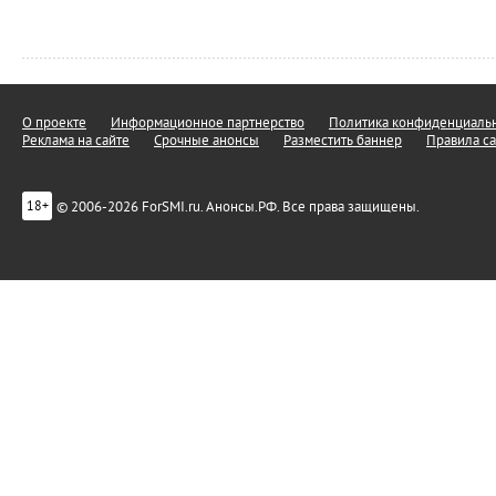
О проекте
Информационное партнерство
Политика конфиденциальн
Реклама на сайте
Срочные анонсы
Разместить баннер
Правила са
© 2006-2026 ForSMI.ru. Анонсы.РФ. Все права защищены.
18+