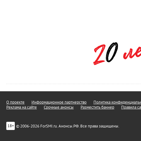
О проекте
Информационное партнерство
Политика конфиденциальн
Реклама на сайте
Срочные анонсы
Разместить баннер
Правила са
© 2006-2026 ForSMI.ru. Анонсы.РФ. Все права защищены.
18+