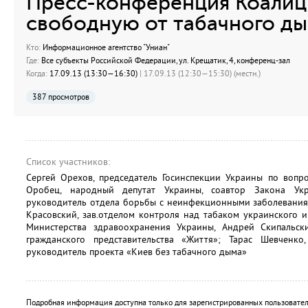
Пресс-конференция Коалиц
свободную от табачного д
Кто:
Информационное агентство "Униан"
Где:
Все субъекты Российской Федерации, ул. Крещатик, 4, конференц-зал
Когда:
17.09.13 (13:30—16:30)
| 17.09.13 (12:30—15:30) (местн.)
387 просмотров
Список участников:
Сергей Орехов, председатель Госинспекции Украины по вопр
Оробец, народный депутат Украины, соавтор Закона Ук
руководитель отдела борьбы с неинфекционными заболевания
Красовский, зав.отделом контроля над табаком украинского и
Министерства здравоохранения Украины, Андрей Скипальск
гражданского представительства «Життя»; Тарас Шевченко
руководитель проекта «Киев без табачного дыма»
Подробная информация доступна только для зарегистрированных пользовател