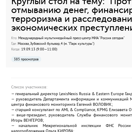
Круглый стол на тему: "Про
отмыванию денег, финанси
терроризма и расследован
экономических преступлен
Кто:
Международный мультимедийный пресс-центр МИА "Россия сегодня"
Где:
Москва, Зубовский бульвар, 4 (м. "Парк культуры")
Когда:
19.09.13 (9:00—11:00)
385 просмотров
Список участников:
— генеральный директор LexisNexis Russia & Eastern Europe Г
— руководитель Департамента информации и коммуникаций 
центра финансового мониторинга Евгений ВОЛОВИК;
— старший консультант по AML & Compliance, KPMG Елизавета 
— вице-президент, руководитель Службы финансового мони
Игорь ВЕНГЕРОВ;
— начальник Межрегиональной инспекции ФНС Росси
налогообложения Ольга КИРОВА;