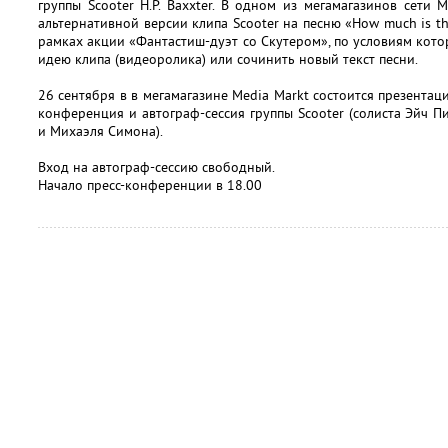
группы Scooter H.P. Baxxter. В одном из мегамагазинов сети
альтернативной версии клипа Scooter на песню «How much is th
рамках акции «Фантастиш-дуэт со Скутером», по условиям кот
идею клипа (видеоролика) или сочинить новый текст песни.
26 сентября в в мегамагазине Media Markt состоится презентаци
конференция и автограф-сессия группы Scooter (солиста Эйч П
и Михаэля Симона).
Вход на автограф-сессию свободный.
Начало пресс-конференции в 18.00