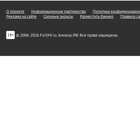
О проекте
Информационное партнерство
Политика конфиденциальн
Реклама на сайте
Срочные анонсы
Разместить баннер
Правила са
© 2006-2026 ForSMI.ru. Анонсы.РФ. Все права защищены.
18+