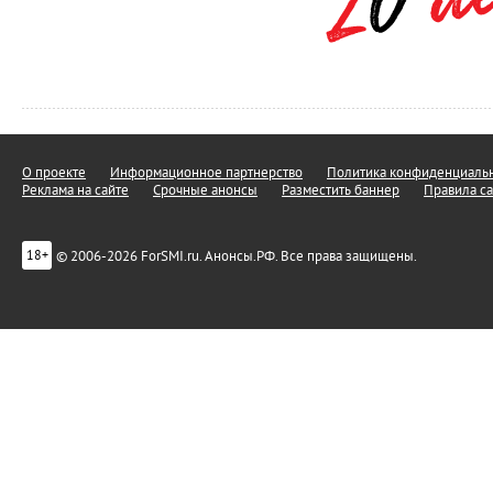
О проекте
Информационное партнерство
Политика конфиденциальн
Реклама на сайте
Срочные анонсы
Разместить баннер
Правила са
© 2006-2026 ForSMI.ru. Анонсы.РФ. Все права защищены.
18+