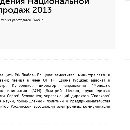
дения Национальной
продаж 2013
нтернет-работодатель Workle
 защиты РФ Любовь Ельцова; заместитель министра связи и
вич; певица и член ОП РФ Диана Гурцкая; адвокат и
Петр Кучеренко; директор направления "Молодые
ских инициатив (АСИ) Дмитрий Песков; руководитель
жи Сергей Белоконев; управляющий директор "Сколково"
та науки, промышленной политики и предпринимательства
ектор Российской ассоциации электронных коммуникаций