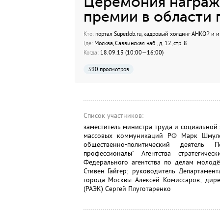
Церемония награж
премии в области 
Кто:
портал SuperJob.ru, кадровый холдинг АНКОР и и
Где:
Москва, Саввинская наб., д. 12, стр. 8
Когда:
18.09.13 (10:00—16:00)
390 просмотров
Список участников:
заместитель министра труда и социальной
массовых коммуникаций РФ Марк Шмуле
общественно-политический деятель 
профессионалы" Агентства стратегиче
Федерального агентства по делам молодё
Стивен Гайгер; руководитель Департамен
города Москвы Алексей Комиссаров; дир
(РАЭК) Сергей Плуготаренко