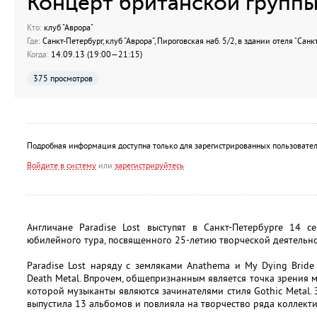
Концерт британской группы 
Кто:
клуб "Аврора"
Где:
Санкт-Петербург, клуб "Аврора", Пироговская наб. 5/2, в здании отеля "Санк
Когда:
14.09.13 (19:00—21:15)
375 просмотров
Подробная информация доступна только для зарегистрированных пользовател
Войдите в систему
или
зарегистрируйтесь
Англичане Paradise Lost выступят в Санкт-Петербурге 14 с
юбилейного тура, посвященного 25-летию творческой деятельно
Paradise Lost наряду с земляками Anathema и My Dying Brid
Death Metal. Впрочем, общепризнанным является точка зрения 
которой музыканты являются зачинателями стиля Gothic Metal. 
выпустила 13 альбомов и повлияла на творчество ряда коллектив