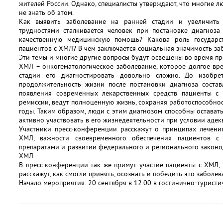
жителей России. Однако, специалисты утверждают, что многие л
не знать об этом.
Как выявить заболевание на ранней стадии и увеличить
трудностями сталкивается человек при постановке диагноз
качественную медицинскую помощь? Какова роль государ
пациентов с ХМЛ? В чем заключается социальная значимость з
Эти темы и многие другие вопросы будут освещены во время п
ХМЛ – онкогематологическое заболевание, которое долгое вр
стадии его диагностировать довольно сложно. До изобре
продолжительность жизни после постановки диагноза состав
появления современных лекарственных средств пациенты с 
ремиссии, ведут полноценную жизнь, сохраняя работоспособнос
годы. Таким образом, люди с этим диагнозом способны остава
активно участвовать в его жизнедеятельности при условии адек
Участники пресс-конференции расскажут о принципах лечени
ХМЛ, важности своевременного обеспечения пациентов 
препаратами и развитии федерального и регионального законо
ХМЛ.
В пресс-конференции так же примут участие пациенты с ХМЛ,
расскажут, как смогли принять, осознать и победить это заболев
Начало мероприятия: 20 сентября в 12:00 в гостинично-турист