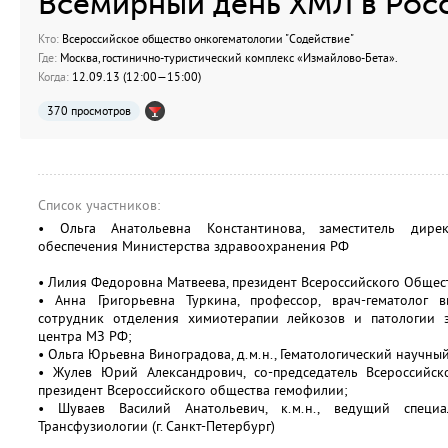
Всемирный день ХМЛ в Рос
Кто:
Всероссийское общество онкогематологии "Содействие"
Где:
Москва, гостинично-туристический комплекс «Измайлово-Бета».
Когда:
12.09.13 (12:00—15:00)
370 просмотров
Список участников:
• Ольга Анатольевна Константинова, заместитель дирек
обеспечения Министерства здравоохранения РФ
• Лилия Федоровна Матвеева, президент Всероссийского Общес
• Анна Григорьевна Туркина, профессор, врач-гематолог 
сотрудник отделения химиотерапии лейкозов и патологии э
центра МЗ РФ;
• Ольга Юрьевна Виноградова, д.м.н., Гематологический научны
• Жулев Юрий Александрович, со-председатель Всероссийск
президент Всероссийского общества гемофилии;
• Шуваев Василий Анатольевич, к.м.н., ведущий специа
Трансфузиологии (г. Санкт-Петербург)