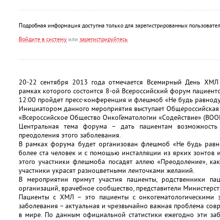
Подробная информация доступна только для зарегистрированных пользовател
Войдите в систему
или
зарегистрируйтесь
20-22 сентября 2013 года отмечается Всемирный День ХМЛ 
рамках которого состоится 8-ой Всероссийский форум пациенто
12:00 пройдет пресс-конференция и флешмоб «Не будь равнод
Инициатором данного мероприятия выступает Общероссийская
«Всероссийское Общество ОнкоГематологии «Содействие» (ВООГ
Центральная тема форума – дать пациентам возможность
преодоления этого заболевания.
В рамках форума будет организован флешмоб «Не будь равн
более ста человек и с помощью инсталляции из ярких зонтов 
этого участники флешмоба посадят аллею «Преодоление», ка
участники украсят разноцветными ленточками желаний.
В мероприятии примут участия пациенты, родственники пац
организаций, врачебное сообщество, представители Министерс
Пациенты с ХМЛ – это пациенты с онкогематологическими з
заболевания – актуальная и чрезвычайно важная проблема совр
в мире. По данным официальной статистики ежегодно эти заб