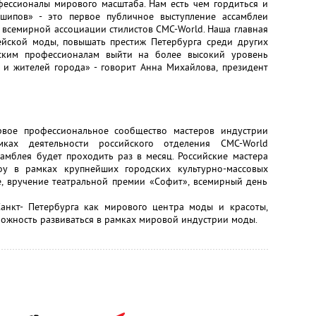
фессионалы мирового масштаба. Нам есть чем гордиться и
 шипов» - это первое публичное выступление ассамблеи
я всемирной ассоциации стилистов CMC-World. Наша главная
ейской моды, повышать престиж Петербурга среди других
йским профессионалам выйти на более высокий уровень
ей и жителей города» - говорит Анна Михайлова, президент
ервое профессиональное сообщество мастеров индустрии
ках деятельности российского отделения CMC-World
Ассамблея будет проходить раз в месяц. Российские мастера
оу в рамках крупнейших городских культурно-массовых
е, вручение театральной премии «Софит», всемирный день
анкт- Петербурга как мирового центра моды и красоты,
можность развиваться в рамках мировой индустрии моды.