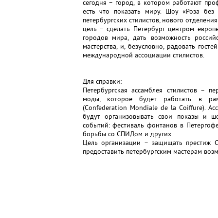
сегодня – город, в котором работают про
есть что показать миру. Шоу «Роза без
петербургских стилистов, нового отделени
цель – сделать Петербург центром европ
городов мира, дать возможность росси
мастерства, и, безусловно, радовать гост
международной ассоциации стилистов.
Для справки:
Петербургская ассамблея стилистов – п
моды, которое будет работать в рам
(Confederation Mondiale de la Сoiffure). 
будут организовывать свои показы и ш
событий: фестиваль фонтанов в Петергоф
борьбы со СПИДом и других.
Цель организации – защищать престиж С
предоставить петербургским мастерам воз