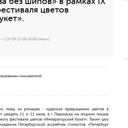
а без шипов» в рамках IX
естиваля цветов
укет».
— 12.07.09 (13:00-20:00) (местн.)
трированных пользователей.
лии, плащ из ромашек - чудесное превращение цветов в
 увидеть 11 и 12 июля, в г. Павловске на модном показе
ного фестиваля цветов «Императорский букет». Таким шоу
рождение Петербургской ассамблеи стилистов. «Петербург