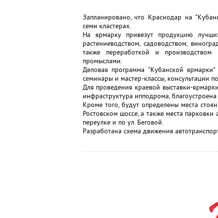
Запланировано, что Краснодар на "Кубан
семи кластерах.
На ярмарку привезут продукцию лучших
растениеводством, садоводством, виногра
также переработкой и производством 
промыслами.
Деловая программа "Кубанской ярмарки" 
семинары и мастер-классы, консультации п
Для проведения краевой выставки-ярмарк
инфраструктура ипподрома, благоустроена
Кроме того, будут определены места стоян
Ростовском шоссе, а также места парковки 
переулке и по ул. Беговой.
Разработана схема движения автотранспорт