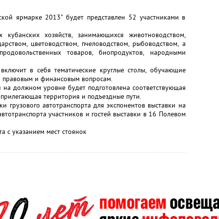
ской ярмарке 2013" будет представлен 52 участниками в
 кубанских хозяйств, занимающихся животноводством,
дарством, цветоводством, пчеловодством, рыбоводством, а
продовольственных товаров, биопродуктов, народными
включит в себя тематические круглые столы, обучающие
о правовым и финансовым вопросам.
и на должном уровне будет подготовлена соответствующая
 прилегающая территория и подъездные пути.
ки грузового автотранспорта для экспонентов выставки на
автотранспорта участников и гостей выставки в 16 Полевом
а с указанием мест стоянок