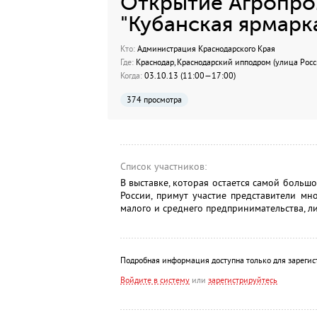
Открытие Агропро
"Кубанская ярмарк
Кто:
Администрация Краснодарского Края
Где:
Краснодар, Краснодарский ипподром (улица Росс
Когда:
03.10.13 (11:00—17:00)
374 просмотра
Список участников:
В выставке, которая остается самой больш
России, примут участие представители мн
малого и среднего предпринимательства, л
Подробная информация доступна только для зарегис
Войдите в систему
или
зарегистрируйтесь