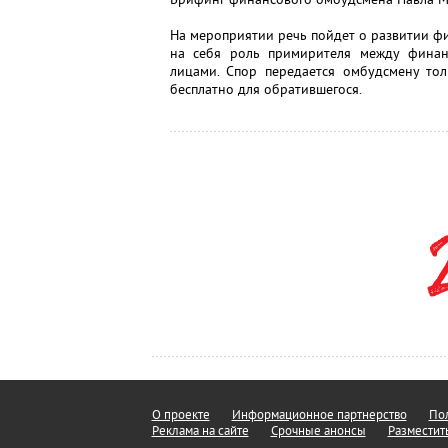
На мероприятии речь пойдет о развитии ф
на себя роль примирителя между фина
лицами. Спор передается омбудсмену тол
бесплатно для обратившегося.
О проекте
Информационное партнерство
Пол
Реклама на сайте
Срочные анонсы
Разместит