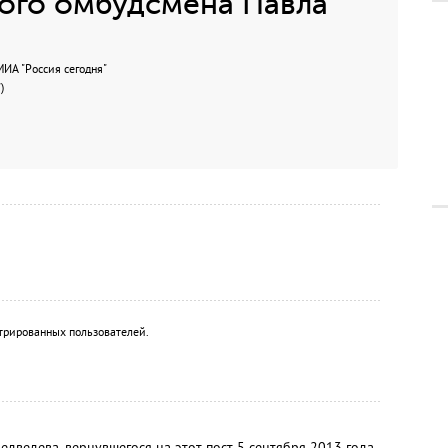
ого омбудсмена Павла
А "Россия сегодня"
)
трированных пользователей.
ведева, вернувшегося на этот пост 5 сентября 2013 года.