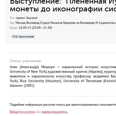
Выступление: "Плененная И
монеты до иконографии си
Кто:
проект Эшколот
Где:
Москва, Винзавод, Студия Михаила Королева на Винзаводе (4-Сыромятнически
Когда:
16.09.13 (20:00—21:30)
426 просмотров
Список участников:
Алек (Александр) Мишори — израильский историк искусства,
University of New York),художественный критик (Haaretz), курат
живописи и израильскому искусству, профессор академии Бец
York), Rice University (Houston), University of Tennessee (Kno
Шалом» (2001).
Подробная информация доступна только для зарегистрированных пользовател
Войдите в систему
или
зарегистрируйтесь