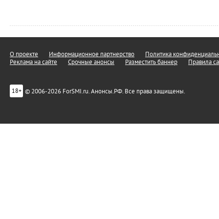
О проекте
Информационное партнерство
Политика конфиденциальн
Реклама на сайте
Срочные анонсы
Разместить баннер
Правила са
© 2006-2026 ForSMI.ru. Анонсы.РФ. Все права защищены.
18+