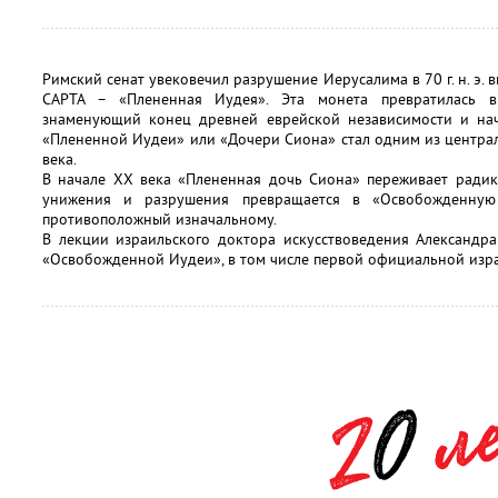
Римский сенат увековечил разрушение Иерусалима в 70 г. н. э. 
CAPTA – «Плененная Иудея». Эта монета превратилась в
знаменующий конец древней еврейской независимости и нач
«Плененной Иудеи» или «Дочери Сиона» стал одним из центра
века.
В начале XX века «Плененная дочь Сиона» переживает ради
унижения и разрушения превращается в «Освобожденную
противоположный изначальному.
В лекции израильского доктора искусствоведения Александр
«Освобожденной Иудеи», в том числе первой официальной изра