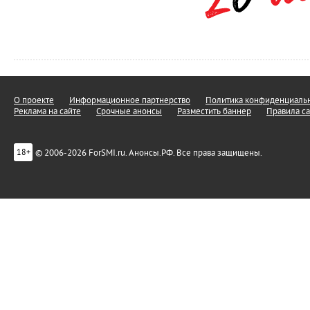
О проекте
Информационное партнерство
Политика конфиденциальн
Реклама на сайте
Срочные анонсы
Разместить баннер
Правила са
© 2006-2026 ForSMI.ru. Анонсы.РФ. Все права защищены.
18+