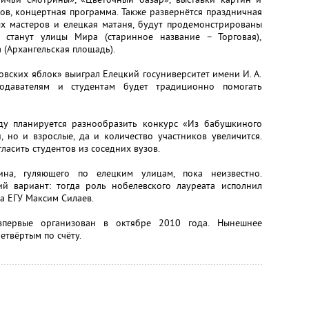
ов, концертная программа. Также развернётся праздничная
ых мастеров и елецкая матаня, будут продемонстрированы
 станут улицы Мира (старинное название – Торговая),
(Архангельская площадь).
овских яблок» выиграл Елецкий госуниверситет имени И. А.
подавателям и студентам будет традиционно помогать
ду планируется разнообразить конкурс «Из бабушкиного
, но и взрослые, да и количество участников увеличится.
ласить студентов из соседних вузов.
на, гуляющего по елецким улицам, пока неизвестно.
й вариант: тогда роль нобелевского лауреата исполнил
а ЕГУ Максим Силаев.
впервые организован в октябре 2010 года. Нынешнее
етвёртым по счёту.