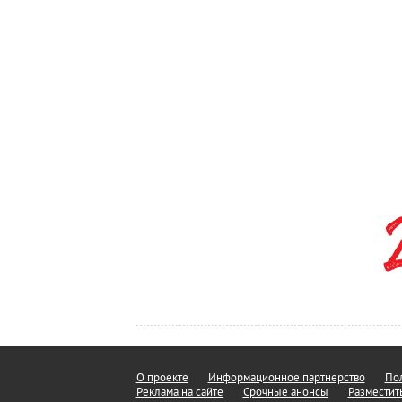
О проекте
Информационное партнерство
Пол
Реклама на сайте
Срочные анонсы
Разместит