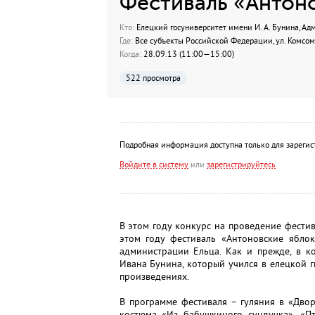
Фестиваль «Антон
Кто:
Елецкий госуниверситет имени И. А. Бунина, Ад
Где:
Все субъекты Российской Федерации, ул. Комсом
Когда:
28.09.13 (11:00—15:00)
522 просмотра
Подробная информация доступна только для зарегис
Войдите в систему
или
зарегистрируйтесь
В этом году конкурс на проведение фестив
этом году фестиваль «Антоновские ябло
администрации Ельца. Как и прежде, в к
Ивана Бунина, который учился в елецкой 
произведениях.
В программе фестиваля – гуляния в «Дво
костюма «Из бабушкиного сундучка», «Пт