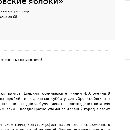
овские яблоки»
министрация города
ольская, 68
трированных пользователей.
аля выиграл Елецкий госуниверситет имени И. А. Бунина. В
ки» пройдёт в последнюю субботу сентября, сообщили в
онцепции праздника будут лежать произведения писателя
гимназии и неоднократно упоминал древний город в своих
рянском саду», конкурс-дефиле народного и современного
ичьи смотрины», «Цветочный базар», выставки картин и