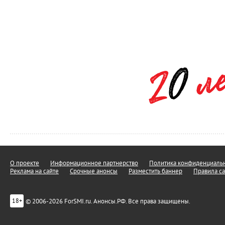
О проекте
Информационное партнерство
Политика конфиденциальн
Реклама на сайте
Срочные анонсы
Разместить баннер
Правила са
© 2006-2026 ForSMI.ru. Анонсы.РФ. Все права защищены.
18+