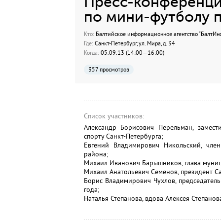
Пресс-конференци
по мини-футболу п
Кто:
Балтийское информационное агентство "БалтИн
Где:
Санкт-Петербург, ул. Мира, д. 34
Когда:
05.09.13 (14:00—16:00)
357 просмотров
Список участников:
Александр Борисович Перельман, замест
спорту Санкт-Петербурга;
Евгений Владимирович Никольский, член 
района;
Михаил Иванович Барышников, глава муниц
Михаил Анатольевич Семенов, президент С
Борис Владимирович Чухлов, председатель
года;
Наталья Степанова, вдова Алексея Степанова