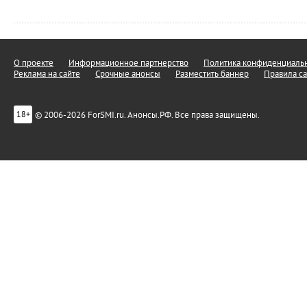
О проекте
Информационное партнерство
Политика конфиденциальн
Реклама на сайте
Срочные анонсы
Разместить баннер
Правила са
© 2006-2026 ForSMI.ru. Анонсы.РФ. Все права защищены.
18+