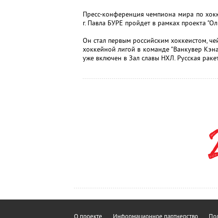
Пресс-конференция чемпиона мира по хок
г. Павла БУРЕ пройдет в рамках проекта "О
Он стал первым российским хоккеистом, ч
хоккейной лигой в команде "Ванкувер Кэнак
уже включен в Зал славы НХЛ. Русская раке
О проекте
Информационное партнерство
Пол