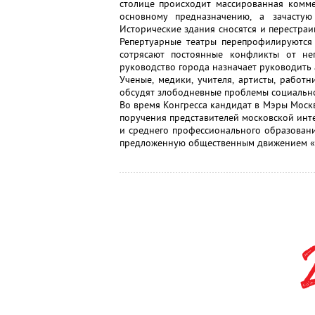
столице происходит массированная комм
основному предназначению, а зачасту
Исторические здания сносятся и перестра
Репертуарные театры перепрофилируются 
сотрясают постоянные конфликты от не
руководство города назначает руководить 
Ученые, медики, учителя, артисты, работ
обсудят злободневные проблемы социально
Во время Конгресса кандидат в Мэры Моск
поручения представителей московской инте
и среднего профессионального образования
предложенную общественным движением «А