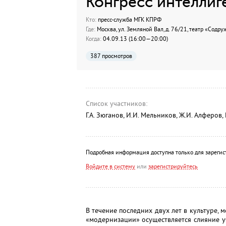
Конгресс интеллиг
Кто:
пресс-служба МГК КПРФ
Где:
Москва, ул. Земляной Вал, д. 76/21, театр «Содр
Когда:
04.09.13 (16:00—20:00)
387 просмотров
Список участников:
Г.А. Зюганов, И.И. Мельников, Ж.И. Алферов,
Подробная информация доступна только для зарегис
Войдите в систему
или
зарегистрируйтесь
В течение последних двух лет в культуре,
«модернизации» осуществляется слияние у