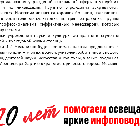
ерциализация учреждений социальной сферы в ущерб их
ю и их ликвидация. Научные учреждения закрываются.
иваются. Москвичи лишаются хороших больниц, поликлиник.
в сомнительные культурные центры. Театральные труппы
профессионализма «эффективных менеджеров», которых
артистами.
ники учреждений науки и культуры, аспиранты и студенты
й и культурной жизни столицы.
вы И.И. Мельников будет принимать наказы, предложения и
ллигенции – ученых, врачей, учителей, работников высшего
, деятелей науки, искусства и культуры, а также подпишет
рхнадзор» Хартию охраны исторического города Москвы.