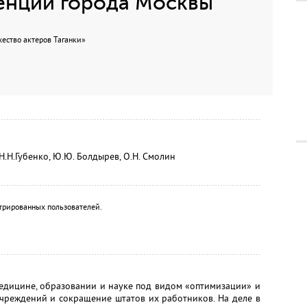
енции города Москвы
ужество актеров Таганки»
 Н.Н.Губенко, Ю.Ю. Болдырев, О.Н. Смолин
трированных пользователей.
 медицине, образовании и науке под видом «оптимизации» и
чреждений и сокращение штатов их работников. На деле в