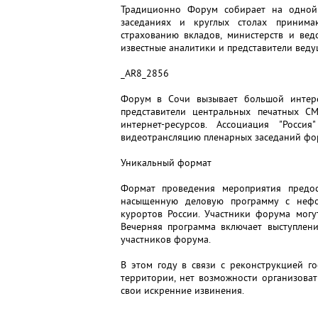
Традиционно Форум собирает на одной
заседаниях и круглых столах принима
страхованию вкладов, министерств и вед
известные аналитики и представители вед
_AR8_2856
Форум в Сочи вызывает большой интер
представители центральных печатных СМ
интернет-ресурсов. Ассоциация "Росси
видеотрансляцию пленарных заседаний фор
Уникальный формат
Формат проведения мероприятия предос
насыщенную деловую программу с неф
курортов России. Участники форума могу
Вечерняя программа включает выступлен
участников форума.
В этом году в связи с реконструкцией г
территории, нет возможности организова
свои искренние извинения.