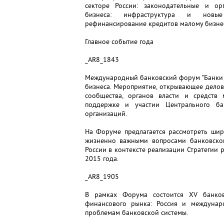
секторе России: законодательные и ор
бизнеса: инфраструктура и новые в
рефинансирование кредитов малому бизнес
Главное событие года
_AR8_1843
Международный банковский форум "Банки Р
бизнеса. Мероприятие, открывающее делов
сообщества, органов власти и средст
поддержке и участии Центрального б
организаций.
На Форуме предлагается рассмотреть шир
жизненно важными вопросами банковског
России в контексте реализации Стратегии 
2015 года.
_AR8_1905
В рамках Форума состоится XV банков
финансового рынка: Россия и междунаро
проблемам банковской системы.