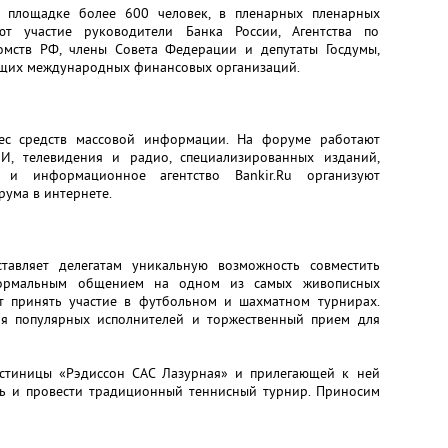
 площадке более 600 человек, в пленарных пленарных
ют участие руководители Банка России, Агентства по
омств РФ, члены Совета Федерации и депутаты Госдумы,
ущих международных финансовых организаций.
ес средств массовой информации. На форуме работают
И, телевидения и радио, специализированных изданий,
я" и информационное агентство Bankir.Ru организуют
ума в интернете.
тавляет делегатам уникальную возможность совместить
ормальным общением на одном из самых живописных
т принять участие в футбольном и шахматном турнирах.
ия популярных исполнителей и торжественный прием для
остиницы «Рэдиссон САС Лазурная» и прилегающей к ней
ть и провести традиционный теннисный турнир. Приносим