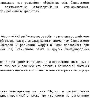
ганизационные решения»; «Эффективность банковского
озможности»; «Стандартизация, секьюритизация,
у и розничных кредитов».
оссии — XXI век" — знаковое событие в жизни российского
ой сезон, пользуется заслуженным вниманием банковского
в массовой информации. Форум в Сочи проводится при
анка РФ, Всемирного банка и других международных
окий круг проблем, тенденций и перспектив, связанных с
о бизнеса и дальнейшего развития банковской системы
развития национального банковского сектора на период до
ская конференция по теме "Надзор и регулирование
дная практика", а также круглые столы по актуальным