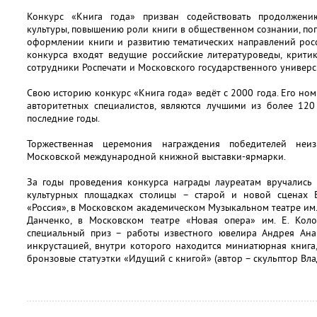
Конкурс «Книга года» призван содействовать продолжен
культуры, повышению роли книги в общественном сознании, п
оформлении книги и развитию тематических направлений росс
конкурса входят ведущие российские литературоведы, критик
сотрудники Роспечати и Московского государственного универси
Свою историю конкурс «Книга года» ведёт с 2000 года. Его но
авторитетных специалистов, являются лучшими из более 120
последние годы.
Торжественная церемония награждения победителей неи
Московской международной книжной выставки-ярмарки.
За годы проведения конкурса награды лауреатам вручались
культурных площадках столицы – старой и новой сценах Б
«Россия», в Московском академическом Музыкальном театре им. 
Данченко, в Московском театре «Новая опера» им. Е. Колоб
специальный приз – работы известного ювелира Андрея Ана
инкрустацией, внутри которого находится миниатюрная книга
бронзовые статуэтки «Идущий с книгой» (автор – скульптор Вла