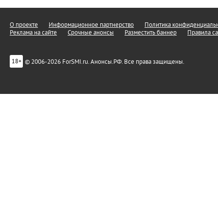
О проекте
Информационное партнерство
Политика конфиденциальн
Реклама на сайте
Срочные анонсы
Разместить баннер
Правила са
© 2006-2026 ForSMI.ru. Анонсы.РФ. Все права защищены.
18+