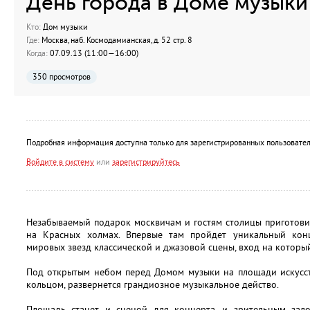
День города в Доме музыки
Кто:
Дом музыки
Где:
Москва, наб. Космодамианская, д. 52 стр. 8
Когда:
07.09.13 (11:00—16:00)
350 просмотров
Подробная информация доступна только для зарегистрированных пользовател
Войдите в систему
или
зарегистрируйтесь
Незабываемый подарок москвичам и гостям столицы приготови
на Красных холмах. Впервые там пройдет уникальный конц
мировых звезд классической и джазовой сцены, вход на который
Под открытым небом перед Домом музыки на площади искусст
кольцом, развернется грандиозное музыкальное действо.
Площадь станет и сценой для концерта, и зрительным зал