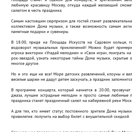
любимую красавицу Москву, откуда каждый желающий сможе
салютом в честь праздника.
Самым настоящим сюрпризом для гостей станет развлекательн
коллективом Дома музыки, а также возможность самым акти
памятные подарки и сувениры.
В 18.00, придя на Площадь Искусств на Садовом кольце, г
водоворот музыкальных приключений! Можно будет примерит
игрока викторин «Угадай мелодию» и «Своя игра», поиграть на
рок-звездой, узнать некоторые тайны Дома музыки, скрытые о
многое другое.
Но и это еще не все! Море детских развлечений, клоуны и ве
веселые шаржи не дадут детям заскучать, а праздник запомнится
В программе концерта, который начнется в 20.00, прозвуча
джаза, лучшие эстрадные мелодии и просто самые любимые 
праздника станет праздничный салют на набережной реки Моск
А для тех, кто имеет статус постоянного зрителя Дома музыки
привилегия: получить на выбор билет с внушительной скидкой.