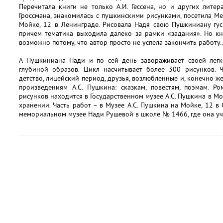
Перечитала книги не только А.И. Гессена, но и других литера
Гроссмана, знакомилась с пушкинскими рисунками, посетила М
Мойке, 12 в Ленинграде. Рисовала Надя свою Пушкиниану гус
причем тематика выходила далеко за рамки «задания». Но к
возможно потому, что автор просто не успела закончить работу
А Пушкиниана Нади и по сей день завораживает своей легко
глубиной образов. Цикл насчитывает более 300 рисунков. Ч
детство, лицейский период, друзья, возлюбленные и, конечно же
произведениям А.С. Пушкина: сказкам, повестям, поэмам. Р
рисунков находится в Государственном музее А.С. Пушкина в Мо
хранении. Часть работ – в Музее А.С. Пушкина на Мойке, 12 в
мемориальном музее Нади Рушевой в школе № 1466, где она уч