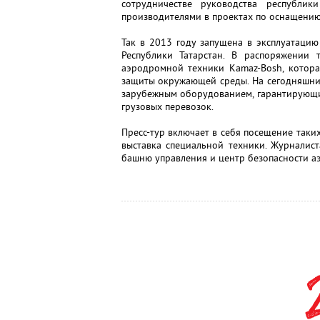
сотрудничестве руководства республи
производителями в проектах по оснащени
Так в 2013 году запущена в эксплуатацию
Республики Татарстан. В распоряжении 
аэродромной техники Kamaz-Bosh, котора
защиты окружающей среды. На сегодняшни
зарубежным оборудованием, гарантирующи
грузовых перевозок.
Пресс-тур включает в себя посещение таких
выставка специальной техники. Журналис
башню управления и центр безопасности а