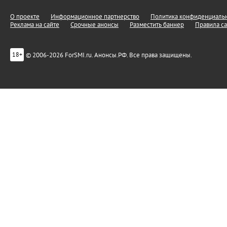
О проекте
Информационное партнерство
Политика конфиденциальн
Реклама на сайте
Срочные анонсы
Разместить баннер
Правила са
© 2006-2026 ForSMI.ru. Анонсы.РФ. Все права защищены.
18+