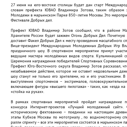
27 июня на юго-востоке столицы будет дан старт Междуна
словам префекта ЮВАО Владимира Зотова, таким образом ж
Молодежи в марьинском Парке 850–летия Москвы. Это меропри
Фестиваля Добрых дел.
Префект ЮВАО Владимир Зотов сообщил, что в районе Ма
Хранителя России будет зажжен Огонь Добрых Дел. Почетную э
доставит Факел Добрых Дел к месту проведения масштабного сп
Вице-президент Международных Молодежных Добрых Игр Вла
праздничного шоу. В спортивном мероприятии примут участи
ведущие мастера молодёжных видов спорта. Кульминацией сп
Церемония награждения победителей Спортивных Соревновани
Префект Юго-Восточного округа Владимир Зотов рассказал, ч
незабываемое действие, которое не оставит недовольным даже
шоу станут не только его зрителями, но и его участниками. В
выступления спортсменов – экстремалов, головокружительно
включающее фигуры «высшего пилотажа» - таких, как «езда на 
«стойка на руках».
В рамках спортивных мероприятий пройдет награждение п
конкурса Интернет-проектов «Лучший молодежный сайт».
историческому фехтованию – поединки на настоящем древне
этапы Кубков Москвы по мототриалу , по водномоторному спор
ралли спринту – все эти мероприятия состоятся в марьинском п