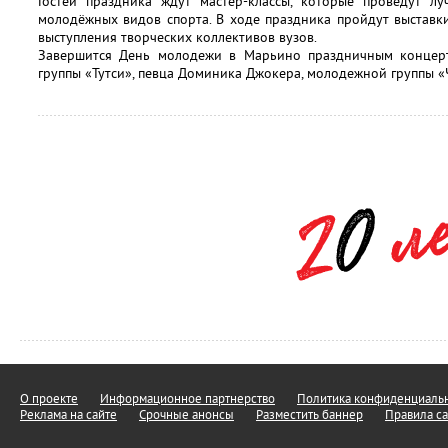
Гостей праздника ждут мастер-классы, которые проведут л
молодёжных видов спорта. В ходе праздника пройдут выставк
выступления творческих коллективов вузов.
Завершится День молодежи в Марьино праздничным концерт
группы «Тутси», певца Доминика Джокера, молодежной группы «Ч
О проекте
Информационное партнерство
Политика конфиденциальн
Реклама на сайте
Срочные анонсы
Разместить баннер
Правила са