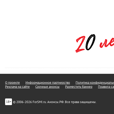
О проекте
Информационное партнерство
Политика конфиденциальн
Реклама на сайте
Срочные анонсы
Разместить баннер
Правила са
© 2006-2026 ForSMI.ru. Анонсы.РФ. Все права защищены.
18+