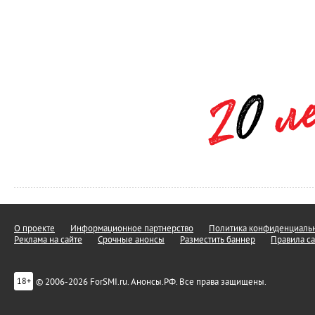
О проекте
Информационное партнерство
Политика конфиденциальн
Реклама на сайте
Срочные анонсы
Разместить баннер
Правила са
© 2006-2026 ForSMI.ru. Анонсы.РФ. Все права защищены.
18+