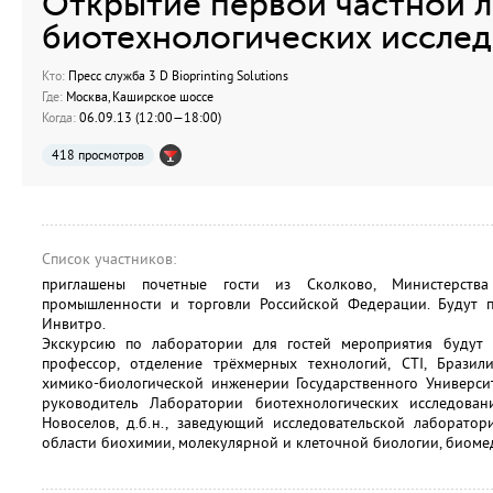
Открытие первой частной 
биотехнологических иссле
Кто:
Пресс служба 3 D Bioprinting Solutions
Где:
Москва, Каширское шоссе
Когда:
06.09.13 (12:00—18:00)
418 просмотров
Список участников:
приглашены почетные гости из Сколково, Министерства
промышленности и торговли Российской Федерации. Будут п
Инвитро.
Экскурсию по лаборатории для гостей мероприятия будут пр
профессор, отделение трёхмерных технологий, CTI, Брази
химико-биологической инженерии Государственного Универси
руководитель Лаборатории биотехнологических исследовани
Новоселов, д.б.н., заведующий исследовательской лаборатор
области биохимии, молекулярной и клеточной биологии, биоме