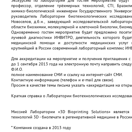
Экскурсию по лаборатории для гостей мероприятия будут пр
профессор, отделение трёхмерных технологий, CTI, Брази
химико-биологической инженерии Государственного Универси
руководитель Лаборатории биотехнологических исследовани
Новоселов, д.б.н., заведующий исследовательской лаборатор
области биохимии, молекулярной и клеточной биологии, биоме
Одновременно гостям мероприятия будет предложено посети
лучевой диагностики ИНВИТРО, деятельность которого буде
медицинской помощи и доступности медицинских услуг 
крупнейший в России современный лабораторный комплекс ИН
Для аккредитации на мероприятие и получения приглашения 
до 1 сентября 2013 года на электронную почту направить след
Ф.И.О.
полное наименование СМИ и ссылку на интернет-сайт СМИ.
Контактную информацию (телефон и e-mail для связи).
Просим в качестве темы письма указать «аккредитация на откр
Краткая справка о Лаборатории биотехнологических исследова
Миссией Лаборатории «3D Bioprinting Solutions» является
технологий 3D - биопечати в регенеративной медицине в России
* Компания создана в 2013 году