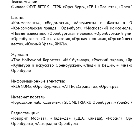
Телекомпании:
Филиал ФГУП ВГТРК - ГТРК «Оренбург», «ТВЦ «Планета», «Орен-Т
Газеты:
«Коммерсантъ», «Ведомости», «Аргументы и Факты в Ор
«Комсомольская правда - Оренбург», «Московский комсомолец
«Новые известия», «Оренбургская неделя», «Оренбургский уни
«Оренбуржье», «Орская газета», «Орская хроника», «Орский вест
вести», «Южный Урал», ЯИКЪ».
Журналы:
«The Hollywood Reporter», «МК-бульвар», «Русский экран», «Я
«Культура и искусство Оренбуржья», «Люди и Вещи», «Финан
Оренбург»
Информационные агентства:
«REGNUM», «Оренбуржье», «АНН», «Страна.ru», «Oрен.ру».
Интернет-порталы:
«Городской наблюдатель», «GEOMETRIA.RU Оренбург», «Урал56.Р
Радиостанции:
«Говорит Москва», «Надежда» (США, Канада), «Россия» Ор
Оренбурге», «Авторадио Оренбург».