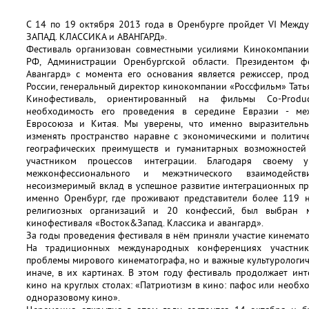
С 14 по 19 октября 2013 года в Оренбурге пройдет VI Меж
ЗАПАД. КЛАССИКА и АВАНГАРД».
Фестиваль организован совместными усилиями Кинокомпании 
РФ, Администрации Оренбургской области. Президентом фе
Авангард» с момента его основания является режиссер, про
России, генеральный директор кинокомпании «Россфильм» Тать
Кинофестиваль, ориентированный на фильмы Co-Produc
необходимость его проведения в середине Евразии - м
Евросоюза и Китая. Мы уверены, что именно выразительны
изменять пространство наравне с экономическими и политич
географических преимуществ и гуманитарных возможностей
участником процессов интеграции. Благодаря своему у
межконфессионального и межэтнического взаимодейст
несоизмеримый вклад в успешное развитие интеграционных пр
именно Оренбург, где проживают представители более 119 
религиозных организаций и 20 конфессий, был выбран 
кинофестиваля «Восток&Запад. Классика и авангард».
За годы проведения фестиваля в нём приняли участие кинемато
На традиционных международных конференциях участник
проблемы мирового кинематографа, но и важные культурологич
иначе, в их картинах. В этом году фестиваль продолжает ин
кино на круглых столах: «Патриотизм в кино: пафос или необх
одноразовому кино».