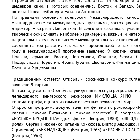
Церемония открытия в этом году состоится 14 октября и б
шедевров кино, в которых соединились Восток и Запад». 
актеры: Павел Трубинер и Наталья Антонова.
По традиции основным конкурсом Международного кинофе
Авангард» остается международная программа, состоящая из
директор – Сергей Лаврентьев. В селекции фестиваля участ
творчески осмысливать наиболее характерные, важные и инте
национальных культур в системе межнациональных отношений, 
событий на ход развития как малых народов вообще, так и отд
году в международной программе заявлено 9 картин, ставш
Польши, Германии, России, Португалии, Франции, Чехии, С
Нидерландов, Норвегии, Ирака, Турции, Швейцарии, Финляндии,
Боснии и Герцеговины.
Традиционным остается Открытый российский конкурс «Спле
заявлено 9 картин.
В этом году жители Оренбурга увидят интересную ретроспекти
легендарного венгерского режиссера МИКЛОША ЯНЧО - п
кинематографа, одного из самых известных режиссеров мира.
Откроется программа документальным фильмом о режиссере
картины Михаил Литвяков и Михаил Алексеев). В программ
«МУЗЫКА БУДАПЕШТА» (док. фильм, Венгрия, 1984), «ЗВЕЗДЫ
ролях: Сергей Никоненко Татьяна Конюхова, Виктор Авдюшко, Н
Стриженов), «БЕЗ НАДЕЖДЫ» (Венгрия, 1965), «КРАСНЫЙ ПСАЛО
(Венгрия, 1968).