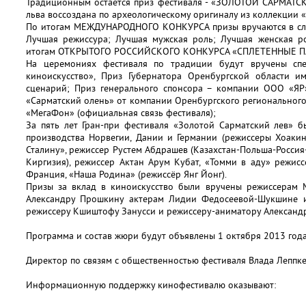
Традиционным остается приз фестиваля - «ЗОЛОТОЙ САРМАТСК
льва воссоздана по археологическому оригиналу из коллекции 
По итогам МЕЖДУНАРОДНОГО КОНКУРСА призы вручаются в сл
Лучшая режиссура; Лучшая мужская роль; Лучшая женская ро
итогам ОТКРЫТОГО РОССИЙСКОГО КОНКУРСА «СПЛЕТЕННЫЕ П
На церемониях фестиваля по традиции будут вручены сп
киноискусство», Приз Губернатора Оренбургской области 
сценарий; Приз генерального спонсора – компании ООО «ЯР
«Сарматский олень» от компании Оренбургского региональног
«МегаФон» (официальная связь фестиваля);
За пять лет Гран-при фестиваля «Золотой Сарматский лев» 
производства Норвегии, Дании и Германии (режиссеры Хоакин
Сталину», режиссер Рустем Абдрашев (Казахстан-Польша-Россия-
Киргизия), режиссер Актан Арум Кубат, «Томми в аду» режисс
Франция, «Наша Родина» (режиссёр Янг Йонг).
Призы за вклад в киноискусство были вручены режиссерам М
Александру Прошкину актерам Лидии Федосеевой-Шукшине и 
режиссеру Кшиштофу Занусси и режиссеру-аниматору Александр
Программа и состав жюри будут объявлены 1 октября 2013 год
Директор по связям с общественностью фестиваля Влада Леппк
Информационную поддержку кинофестивалю оказывают: