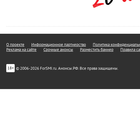
О проекте
Информационное партнерство
Политика конфиденциальн
Реклама на сайте
Срочные анонсы
Разместить баннер
Правила са
© 2006-2026 ForSMI.ru. Анонсы.РФ. Все права защищены.
18+