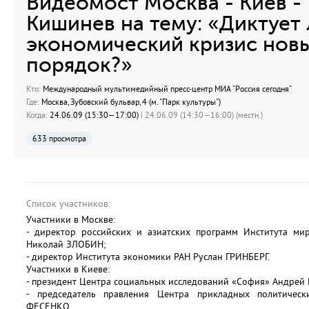
Видеомост Москва - Киев - 
Кишинев на тему: «Диктует 
экономический кризис нов
порядок?»
Кто:
Международный мультимедийный пресс-центр МИА "Россия сегодня"
Где:
Москва, Зубовский бульвар, 4 (м. "Парк культуры")
Когда:
24.06.09 (15:30—17:00)
| 24.06.09 (14:30—16:00) (местн.)
633 просмотра
Список участников:
Участники в Москве:
- директор российских и азиатских программ Института мир
Николай ЗЛОБИН;
- директор Института экономики РАН Руслан ГРИНБЕРГ.
Участники в Киеве:
- президент Центра социальных исследований «София» Андре
- председатель правления Центра прикладных политичес
ФЕСЕНКО.